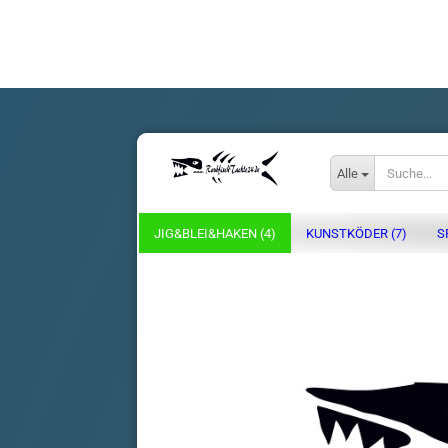
Alle
JIG&BLEI&HAKEN (4)
KUNSTKÖDER (7)
S