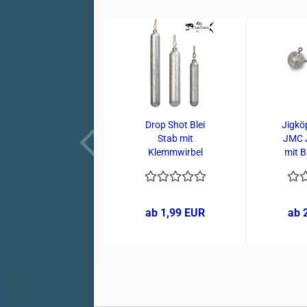
Drop Shot Blei
Jigkö
Stab mit
JMC 
Klemmwirbel
mit B
3er/pack...
ab 1,99 EUR
ab 