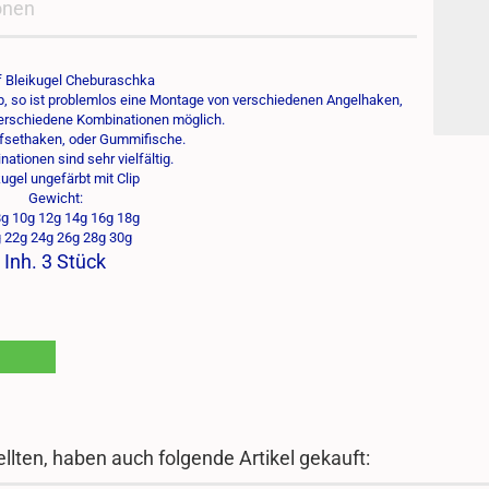
onen
f Bleikugel Cheburaschka
p, so ist problemlos eine Montage von verschiedenen Angelhaken,
erschiedene Kombinationen möglich.
Offsethaken, oder Gummifische.
ationen sind sehr vielfältig.
kugel ungefärbt mit Clip
Gewicht:
g 10g 12g 14g 16g 18g
 22g 24g 26g 28g 30g
Inh. 3 Stück
llten, haben auch folgende Artikel gekauft: