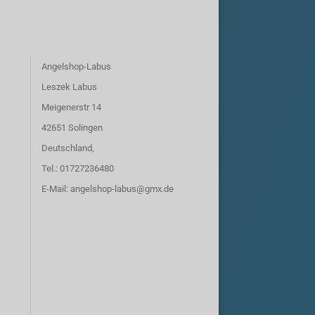
Angelshop-Labus
Leszek Labus
Meigenerstr 14
42651 Solingen
Deutschland,
Tel.: 01727236480
E-Mail: angelshop-labus@gmx.de