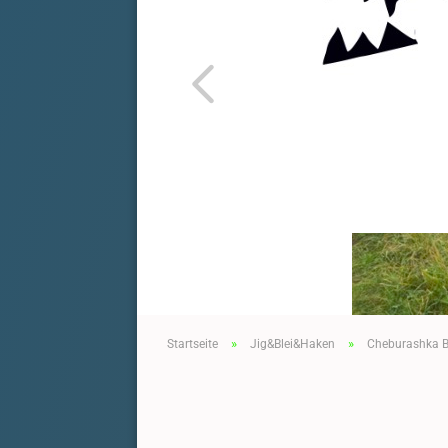
»
»
Startseite
Jig&Blei&Haken
Cheburashka Bl