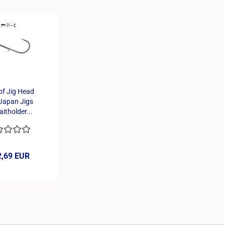
pf Jig Head
Japan Jigs
aitholder...
2,69 EUR