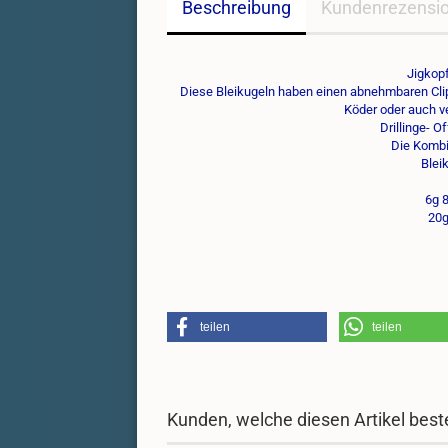
Beschreibung
Kundenrezensi
Jigkop
Diese Bleikugeln haben einen abnehmbaren Cli
Köder oder auch v
Drillinge- 
Die Kombin
Blei
6g 8
20g
teilen
teilen
Kunden, welche diesen Artikel beste