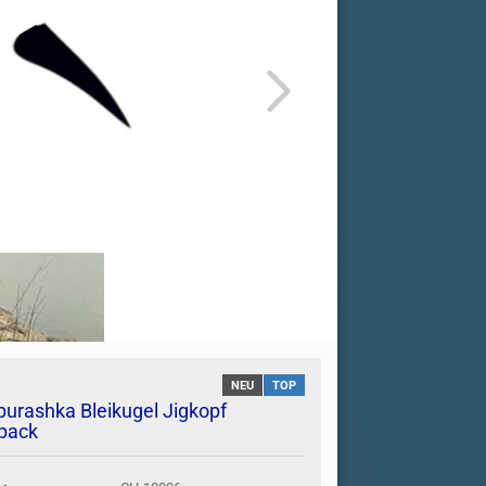
NEU
TOP
urashka Bleikugel Jigkopf
pack