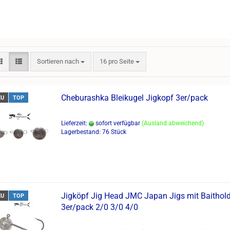
Sortieren nach
pro Seite
Sortieren nach
16 pro Seite
Cheburashka Bleikugel Jigkopf 3er/pack
EU
TOP
Lieferzeit:
sofort verfügbar
(Ausland abweichend)
Lagerbestand: 76 Stück
Jigköpf Jig Head JMC Japan Jigs mit Baithol
EU
TOP
3er/pack 2/0 3/0 4/0