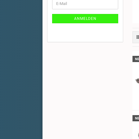
E-
ZUR
Mail
NEWSLETTER-
ANMELDUNG
ANMELDEN
N
N