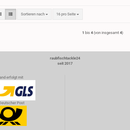
Sortieren nach
pro Seite
Sortieren nach
16 pro Seite
1
bis
4
(von insgesamt
4
)
raubfischtackle24
seit 2017
and erfolgt mit
Deutscher Post