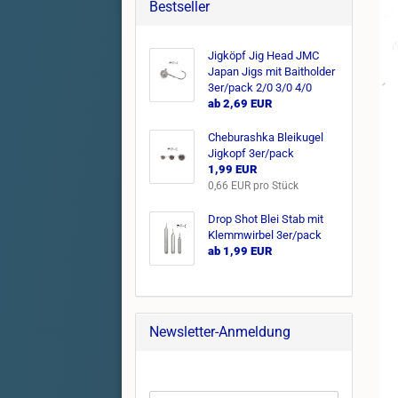
Bestseller
Jigköpf Jig Head JMC
Japan Jigs mit Baitholder
3er/pack 2/0 3/0 4/0
ab 2,69 EUR
Cheburashka Bleikugel
Jigkopf 3er/pack
1,99 EUR
0,66 EUR pro Stück
Drop Shot Blei Stab mit
Klemmwirbel 3er/pack
ab 1,99 EUR
Newsletter-Anmeldung
WEITER