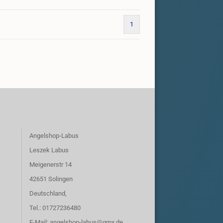
1
Angelshop-Labus
Leszek Labus
Meigenerstr 14
42651 Solingen
Deutschland,
Tel.: 01727236480
E-Mail: angelshop-labus@gmx.de