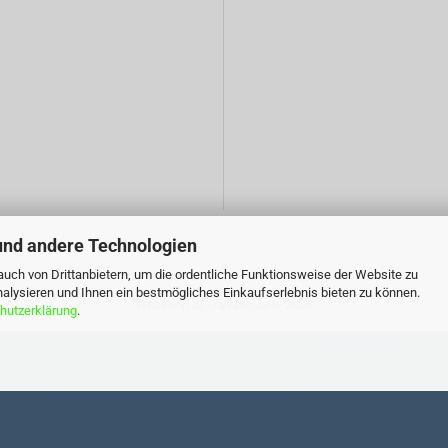
und andere Technologien
uch von Drittanbietern, um die ordentliche Funktionsweise der Website zu
alysieren und Ihnen ein bestmögliches Einkaufserlebnis bieten zu können.
Webshop
by Gambio.de © 2026
hutzerklärung
.