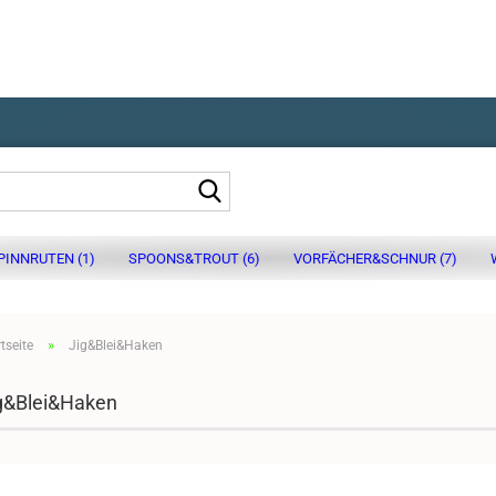
Suche...
PINNRUTEN (1)
SPOONS&TROUT (6)
VORFÄCHER&SCHNUR (7)
»
tseite
Jig&Blei&Haken
g&Blei&Haken