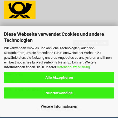
Diese Webseite verwendet Cookies und andere
Technologien
Vertrag widerrufen
Angelshop-Labus
Wir verwenden Cookies und ähnliche Technologien, auch von
Leszek Labus
Drittanbietern, um die ordentliche Funktionsweise der Website zu
gewährleisten, die Nutzung unseres Angebotes zu analysieren und Ihnen
Meigenerstr 14
ein bestmögliches Einkaufserlebnis bieten zu können. Weitere
42651 Solingen
Informationen finden Sie in unserer
Datenschutzerklärung
.
Deutschland,
Alle Akzeptieren
Tel.: 01727236480
E-Mail: angelshop-labus@gmx.de
Nur Notwendige
Weitere Informationen
Webshop
by Gambio.de © 2026